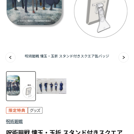
アニメ『僕のヒーローアカデミア』10周年
ハイキュー!!ジャージ＆ユニフォーム
『無職転生Ⅲ ～異世界行ったら本気だす～』
『ふつつかな悪女ではございますが ～雛宮蝶鼠と
呪術廻戦 懐玉・玉折 スタンド付きスクエア缶バッジ
りかえ伝～』
呪術廻戦
呪術廻戦 懐玉・玉折 スタンド付きスクエア