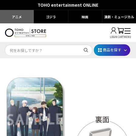
TOHO entertainment ONLINE
アニメ
ゴジラ
映画
演劇・ミュージカル
LOGIN
CART
MENU
商品を探す
Dr.STONE STONE FES.2026
映画ちいかわ
じゅじゅフェス 2026
薬屋のひとりごと 夏の園遊会2026
名探偵コナン