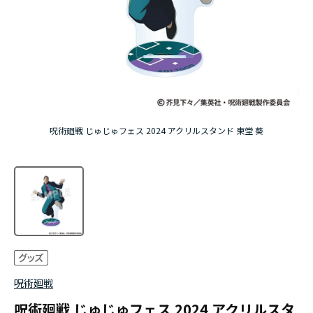
アニメ『僕のヒーローアカデミア』10周年
ハイキュー!!ジャージ＆ユニフォーム
『無職転生Ⅲ ～異世界行ったら本気だす～』
『ふつつかな悪女ではございますが ～雛宮蝶鼠と
呪術廻戦 じゅじゅフェス 2024 アクリルスタンド 東堂 葵
りかえ伝～』
呪術廻戦
呪術廻戦 じゅじゅフェス 2024 アクリルスタ