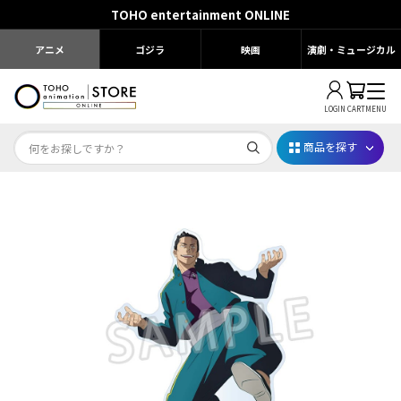
TOHO entertainment ONLINE
アニメ
ゴジラ
映画
演劇・ミュージカル
LOGIN
CART
MENU
商品を探す
Dr.STONE STONE FES.2026
映画ちいかわ
じゅじゅフェス 2026
薬屋のひとりごと 夏の園遊会2026
名探偵コナン