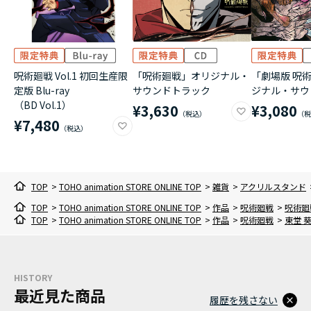
呪術廻戦 Vol.1 初回生産限
「呪術廻戦」オリジナル・
「劇場版 呪術
定版 Blu-ray
サウンドトラック
ジナル・サウ
（BD Vol.1）
¥3,630
¥3,080
¥7,480
TOP
>
TOHO animation STORE ONLINE TOP
>
雑貨
>
アクリルスタンド
TOP
>
TOHO animation STORE ONLINE TOP
>
作品
>
呪術廻戦
>
呪術廻
TOP
>
TOHO animation STORE ONLINE TOP
>
作品
>
呪術廻戦
>
東堂 
HISTORY
最近見た商品
履歴を残さない