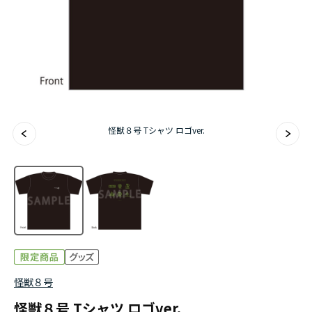
アニメ『僕のヒーローアカデミア』10周年
ハイキュー!!ジャージ＆ユニフォーム
『無職転生Ⅲ ～異世界行ったら本気だす～』
『ふつつかな悪女ではございますが ～雛宮蝶鼠と
怪獣８号 Tシャツ ロゴver.
りかえ伝～』
怪獣８号
怪獣８号 Tシャツ ロゴver.