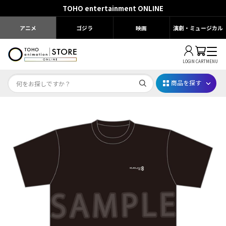
TOHO entertainment ONLINE
アニメ
ゴジラ
映画
演劇・ミュージカル
LOGIN
CART
MENU
商品を探す
Dr.STONE STONE FES.2026
映画ちいかわ
じゅじゅフェス 2026
薬屋のひとりごと 夏の園遊会2026
名探偵コナン