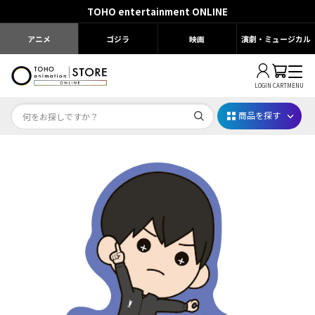
TOHO entertainment ONLINE
アニメ
ゴジラ
映画
演劇・ミュージカル
LOGIN
CART
MENU
商品を探す
Dr.STONE STONE FES.2026
映画ちいかわ
じゅじゅフェス 2026
薬屋のひとりごと 夏の園遊会2026
名探偵コナン