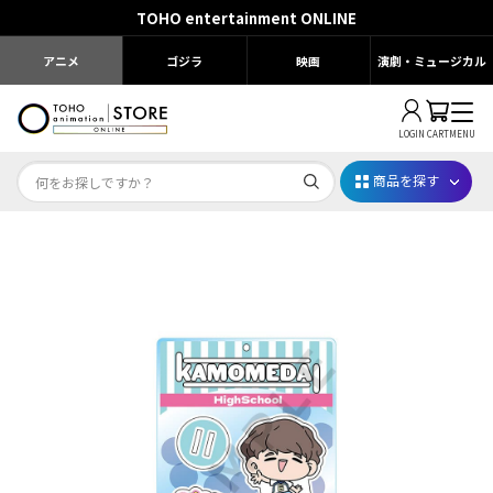
TOHO entertainment ONLINE
アニメ
ゴジラ
映画
演劇・ミュージカル
LOGIN
CART
MENU
商品を探す
Dr.STONE STONE FES.2026
映画ちいかわ
じゅじゅフェス 2026
薬屋のひとりごと 夏の園遊会2026
名探偵コナン