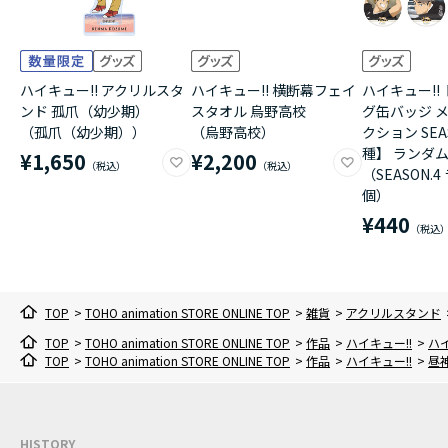
ハイキュー!! アクリルスタ
ハイキュー!! 横断幕フェイ
ハイキュー!!
ンド 孤爪（幼少期）
スタオル 烏野高校
グ缶バッジ 
（孤爪（幼少期））
（烏野高校）
クション SEAS
種】 ランダム
¥1,650
¥2,200
（SEASON.
個）
¥440
TOP
>
TOHO animation STORE ONLINE TOP
>
雑貨
>
アクリルスタンド
TOP
>
TOHO animation STORE ONLINE TOP
>
作品
>
ハイキュー!!
>
ハイ
TOP
>
TOHO animation STORE ONLINE TOP
>
作品
>
ハイキュー!!
>
昼
HISTORY