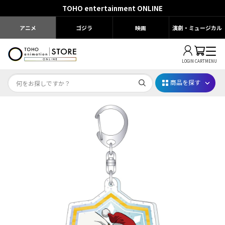
TOHO entertainment ONLINE
アニメ
ゴジラ
映画
演劇・ミュージカル
LOGIN
CART
MENU
商品を探す
Dr.STONE STONE FES.2026
映画ちいかわ
じゅじゅフェス 2026
薬屋のひとりごと 夏の園遊会2026
名探偵コナン