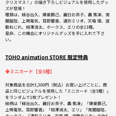
クリスマス！」の描き下ろしビジュアルを使用したグッ
ズが登場！
種類は、緑谷出久、爆豪勝己、麗日お茶子、轟 焦凍、常
闇踏陰、上鳴電気、耳郎響香、通形ミリオ、天喰 環、波
動ねじれ、相澤消太、ホークス、エリの全13種。
是非、この機会にオリジナルグッズを手に入れて下さ
い。
TOHO animation STORE 限定特典
◆ミニカード【全5種】
対象商品を合計3,300円（税込）お買い上げごとに、商
品と同じビジュアルを使用した「ミニカード（全5種）」
をランダムで1枚プレゼント！
絵柄は「緑谷出久、麗日お茶子、轟 焦凍」「爆豪勝己、
上鳴電気、耳郎響香」「相澤消太、エリ」「常闇踏陰、
ホークス」「通形ミリオ、天喰 環、波動ねじれ」の全5