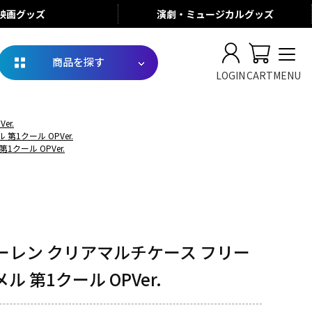
映画
グッズ
演劇・ミュージカル
グッズ
商品を探す
LOGIN
CART
MENU
r.
1クール OPVer.
クール OPVer.
ーレン クリアマルチケース フリー
 第1クール OPVer.