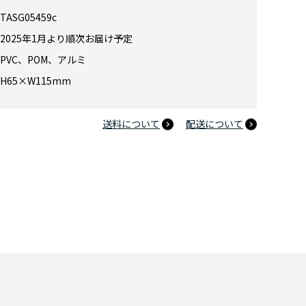
TASG05459c
ーレン クリアマルチケース フリーレン＆ヒンメル 第1クール OPVer.
2025年1月より順次お届け予定
PVC、POM、アルミ
H65×W115mm
送料について
配送について