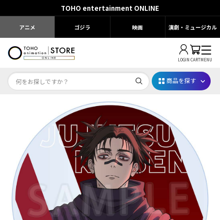
TOHO entertainment ONLINE
アニメ
ゴジラ
映画
演劇・ミュージカル
LOGIN
CART
MENU
商品を探す
Dr.STONE STONE FES.2026
映画ちいかわ
じゅじゅフェス 2026
薬屋のひとりごと 夏の園遊会2026
名探偵コナン