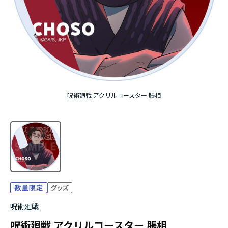
アニメ『僕のヒーローアカデミア』10周年
ハイキュー!!ジャージ＆ユニフォーム
『無職転生Ⅲ ～異世界行ったら本気だす～』
『ふつつかな悪女ではございますが ～雛宮蝶鼠と
呪術廻戦 アクリルコースター 脹相
りかえ伝～』
呪術廻戦
呪術廻戦 アクリルコースター 脹相