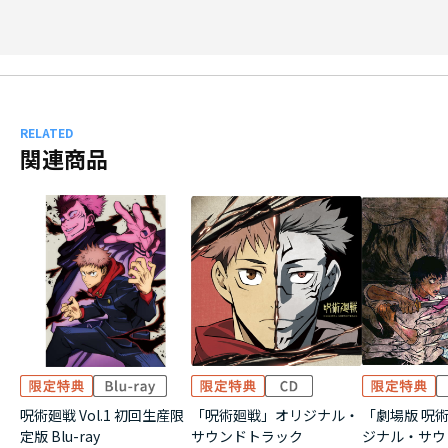
RELATED
関連商品
呪術廻戦 Vol.1 初回生産限
「呪術廻戦」オリジナル・
「劇場版 呪術
定版 Blu-ray
サウンドトラック
ジナル・サウ