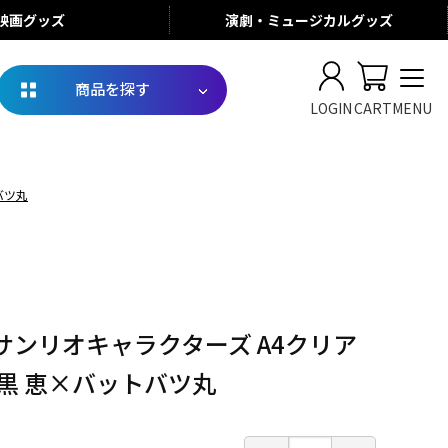
映画
グッズ
演劇・ミュージカル
グッズ
商品を探す
LOGIN
CART
MENU
バツ丸
サンリオキャラクターズ A4クリア
黒 恵×バットバツ丸