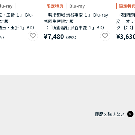
・玉折 １」 Blu-
「呪術廻戦 渋谷事変 １」 Blu-ray
「呪術廻
限定版
初回生産限定版
変」 オ
懐玉・玉折 1」BD）
（「呪術廻戦 渋谷事変 １」BD）
ク 【CD
¥7,480
¥3,63
履歴を残さない