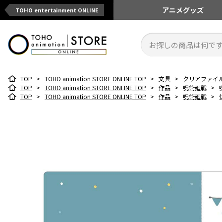
アニメ
グッズ
TOHO entertainment ONLINE
TOP
>
TOHO animation STORE ONLINE TOP
>
文具
>
クリアファイ
TOP
>
TOHO animation STORE ONLINE TOP
>
作品
>
呪術廻戦
>
TOP
>
TOHO animation STORE ONLINE TOP
>
作品
>
呪術廻戦
>