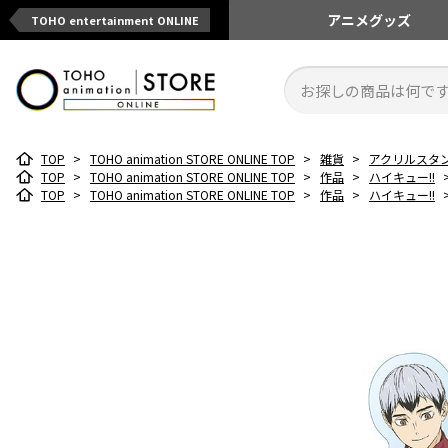
アニメ
グッズ
TOHO entertainment ONLINE
TOP
>
TOHO animation STORE ONLINE TOP
>
雑貨
>
アクリルスタ
TOP
>
TOHO animation STORE ONLINE TOP
>
作品
>
ハイキュー!!
TOP
>
TOHO animation STORE ONLINE TOP
>
作品
>
ハイキュー!!