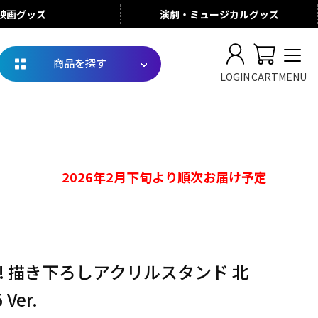
映画
グッズ
演劇・ミュージカル
グッズ
商品を探す
LOGIN
CART
MENU
2026年2月下旬より順次お届け予定
! 描き下ろしアクリルスタンド 北
 Ver.