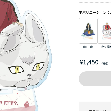
▼
バリエーション
：
山口 忠
夜久衛
¥1,450