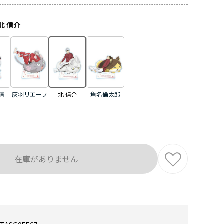
北 信介
輔
灰羽リエーフ
角名倫太郎
北 信介
在庫がありません