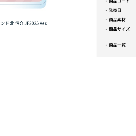
商品コード
発売日
商品素材
北 信介 JF2025 Ver.
商品サイズ
商品一覧