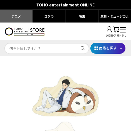
TOHO entertainment ONLINE
アニメ
ゴジラ
映画
演劇・ミュージカル
LOGIN
CART
MENU
商品を探す
Dr.STONE STONE FES.2026
映画ちいかわ
じゅじゅフェス 2026
薬屋のひとりごと 夏の園遊会2026
名探偵コナン