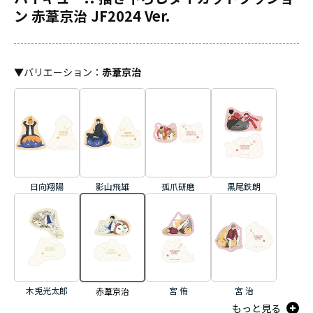
ン 赤葦京治 JF2024 Ver.
▼
バリエーション
：
赤葦京治
日向翔陽
影山飛雄
孤爪研磨
黒尾鉄朗
木兎光太郎
宮 侑
宮 治
赤葦京治
もっと見る