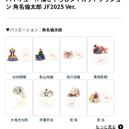
ン 角名倫太郎 JF2025 Ver.
▼
バリエーション
：
角名倫太郎
日向翔陽
影山飛雄
孤爪研磨
黒尾鉄朗
木兎光太郎
赤葦京治
宮 侑
宮 治
もっと見る