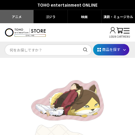
TOHO entertainment ONLINE
アニメ
ゴジラ
映画
演劇・ミュージカル
LOGIN
CART
MENU
商品を探す
Dr.STONE STONE FES.2026
映画ちいかわ
じゅじゅフェス 2026
薬屋のひとりごと 夏の園遊会2026
名探偵コナン