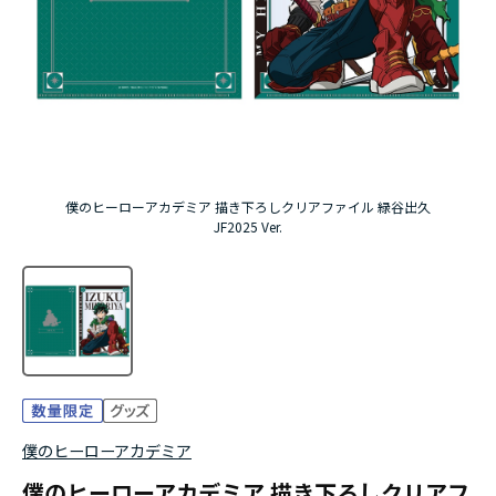
アニメ『僕のヒーローアカデミア』10周年
ハイキュー!!ジャージ＆ユニフォーム
『無職転生Ⅲ ～異世界行ったら本気だす～』
『ふつつかな悪女ではございますが ～雛宮蝶鼠と
僕のヒーローアカデミア 描き下ろしクリアファイル 緑谷出久
りかえ伝～』
JF2025 Ver.
僕のヒーローアカデミア
僕のヒーローアカデミア 描き下ろしクリアフ