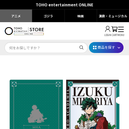
TOHO entertainment ONLINE
アニメ
ゴジラ
映画
演劇・ミュージカル
LOGIN
CART
MENU
商品を探す
Dr.STONE STONE FES.2026
映画ちいかわ
じゅじゅフェス 2026
薬屋のひとりごと 夏の園遊会2026
名探偵コナン