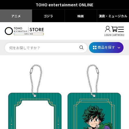
TOHO entertainment ONLINE
アニメ
ゴジラ
映画
演劇・ミュージカル
LOGIN
CART
MENU
商品を探す
Dr.STONE STONE FES.2026
映画ちいかわ
じゅじゅフェス 2026
薬屋のひとりごと 夏の園遊会2026
名探偵コナン