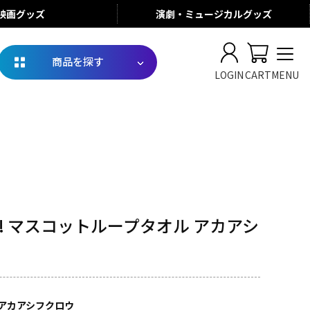
映画
グッズ
演劇・ミュージカル
グッズ
商品を探す
LOGIN
CART
MENU
! マスコットループタオル アカアシ
アカアシフクロウ