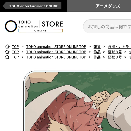
アニメ
グッズ
TOHO entertainment ONLINE
TOP
>
TOHO animation STORE ONLINE TOP
>
雑貨
>
食器・カトラ
TOP
>
TOHO animation STORE ONLINE TOP
>
作品
>
怪獣８号
>
TOP
>
TOHO animation STORE ONLINE TOP
>
作品
>
怪獣８号
>