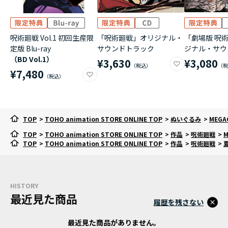
呪術廻戦 Vol.1 初回生産限
「呪術廻戦」オリジナル・
「劇場版 呪術
定版 Blu-ray
サウンドトラック
ジナル・サウ
（BD Vol.1）
¥3,630
¥3,080
¥7,480
TOP
>
TOHO animation STORE ONLINE TOP
>
ぬいぐるみ
>
MEG
TOP
>
TOHO animation STORE ONLINE TOP
>
作品
>
呪術廻戦
>
TOP
>
TOHO animation STORE ONLINE TOP
>
作品
>
呪術廻戦
>
HISTORY
最近見た商品
履歴を残さない
最近見た商品がありません。