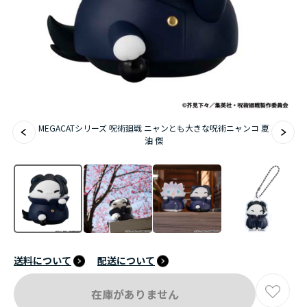
アニメ『僕のヒーローアカデミア』10周年
ハイキュー!!ジャージ＆ユニフォーム
『無職転生Ⅲ ～異世界行ったら本気だす～』
『ふつつかな悪女ではございますが ～雛宮蝶鼠と
MEGACATシリーズ 呪術廻戦 ニャンとも大きな呪術ニャンコ 夏
りかえ伝～』
油 傑
送料について
配送について
在庫がありません