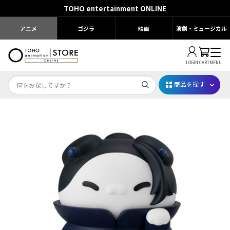
TOHO entertainment ONLINE
アニメ
ゴジラ
映画
演劇・ミュージカル
LOGIN
CART
MENU
商品を探す
Dr.STONE STONE FES.2026
映画ちいかわ
じゅじゅフェス 2026
薬屋のひとりごと 夏の園遊会2026
名探偵コナン