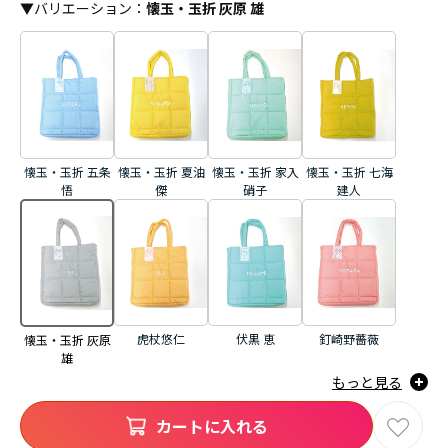
▼
バリエーション
：
懐玉・玉折 灰原 雄
懐玉・玉折 五条
懐玉・玉折 夏油
懐玉・玉折 家入
懐玉・玉折 七海
悟
傑
硝子
建人
虎杖悠仁
伏黒 恵
釘崎野薔薇
懐玉・玉折 灰原
雄
もっと見る
カートに入れる