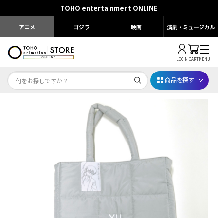
TOHO entertainment ONLINE
アニメ
ゴジラ
映画
演劇・ミュージカル
LOGIN
CART
MENU
商品を探す
Dr.STONE STONE FES.2026
映画ちいかわ
じゅじゅフェス 2026
薬屋のひとりごと 夏の園遊会2026
名探偵コナン