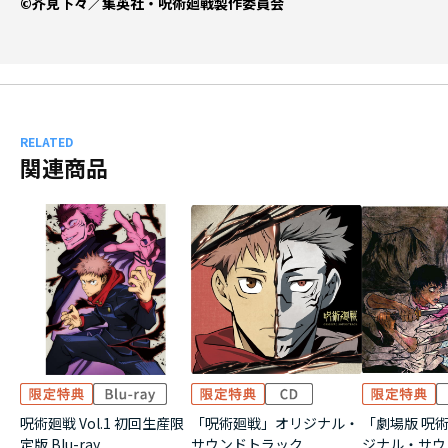
©芥見下々／集英社・呪術廻戦製作委員会
RELATED
関連商品
呪術廻戦 Vol.1 初回生産限
「呪術廻戦」オリジナル・
「劇場版 呪術
定版 Blu-ray
サウンドトラック
ジナル・サウ