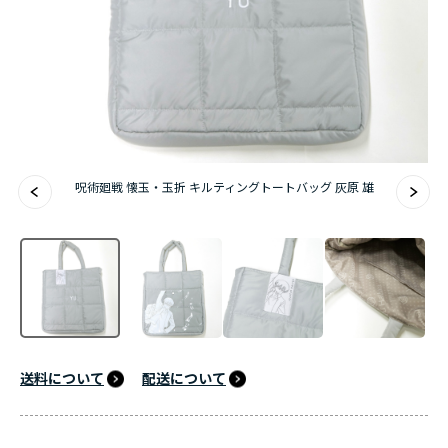
アニメ『僕のヒーローアカデミア』10周年
ハイキュー!!ジャージ＆ユニフォーム
『無職転生Ⅲ ～異世界行ったら本気だす～』
『ふつつかな悪女ではございますが ～雛宮蝶鼠と
呪術廻戦 懐玉・玉折 キルティングトートバッグ 灰原 雄
りかえ伝～』
送料について
配送について