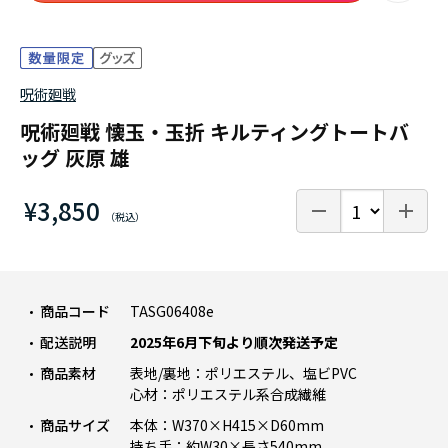
呪術廻戦
呪術廻戦 懐玉・玉折 キルティングトートバ
ッグ 灰原 雄
¥3,850
商品コード
TASG06408e
配送説明
2025年6月下旬より順次発送予定
商品素材
表地/裏地：ポリエステル、塩ビPVC
心材：ポリエステル系合成繊維
商品サイズ
本体：W370×H415×D60mm
持ち手：約W30×長さ540mm