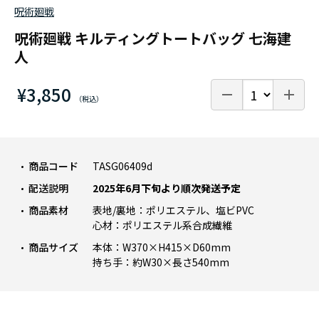
呪術廻戦
呪術廻戦 キルティングトートバッグ 七海建
人
¥3,850
商品コード
TASG06409d
配送説明
2025年6月下旬より順次発送予定
商品素材
表地/裏地：ポリエステル、塩ビPVC
心材：ポリエステル系合成繊維
商品サイズ
本体：W370×H415×D60mm
持ち手：約W30×長さ540mm