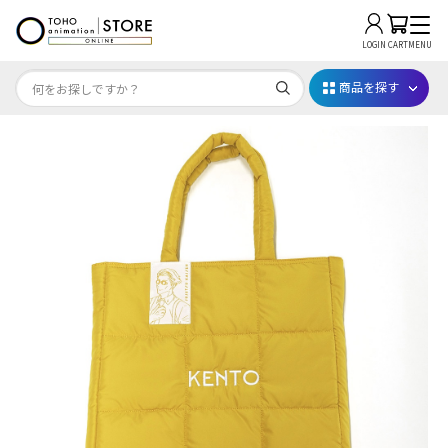
LOGIN
CART
MENU
商品を探す
Dr.STONE STONE FES.2026
映画ちいかわ
じゅじゅフェス 2026
薬屋のひとりごと 夏の園遊会2026
名探偵コナン
アニメ『僕のヒーローアカデミア』10周年
ハイキュー!!ジャージ＆ユニフォーム