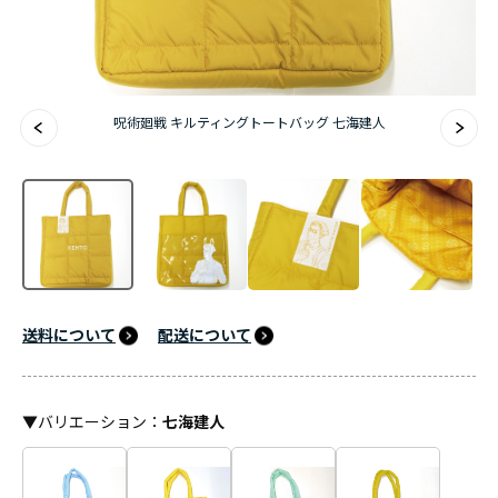
『無職転生Ⅲ ～異世界行ったら本気だす～』
『ふつつかな悪女ではございますが ～雛宮蝶鼠と
呪術廻戦 キルティングトートバッグ 七海建人
りかえ伝～』
送料について
配送について
▼
バリエーション
：
七海建人