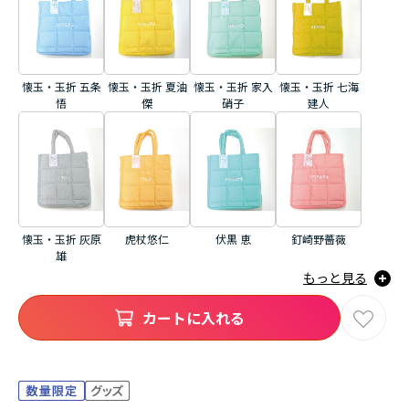
懐玉・玉折 五条
懐玉・玉折 夏油
懐玉・玉折 家入
懐玉・玉折 七海
悟
傑
硝子
建人
懐玉・玉折 灰原
虎杖悠仁
伏黒 恵
釘崎野薔薇
雄
もっと見る
カートに入れる