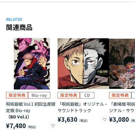
RELATED
関連商品
呪術廻戦 Vol.1 初回生産限
「呪術廻戦」オリジナル・
「劇場版 呪術
定版 Blu-ray
サウンドトラック
ジナル・サウ
（BD Vol.1）
¥3,630
¥3,080
¥7,480