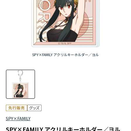
アニメ『僕のヒーローアカデミア』10周年
ハイキュー!!ジャージ＆ユニフォーム
『無職転生Ⅲ ～異世界行ったら本気だす～』
『ふつつかな悪女ではございますが ～雛宮蝶鼠と
SPY×FAMILY アクリルキーホルダー／ヨル
りかえ伝～』
SPY×FAMILY
SPY×FAMILY アクリルキーホルダー／ヨル