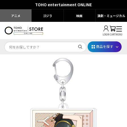
TOHO entertainment ONLINE
アニメ
ゴジラ
映画
演劇・ミュージカル
LOGIN
CART
MENU
商品を探す
Dr.STONE STONE FES.2026
映画ちいかわ
じゅじゅフェス 2026
薬屋のひとりごと 夏の園遊会2026
名探偵コナン