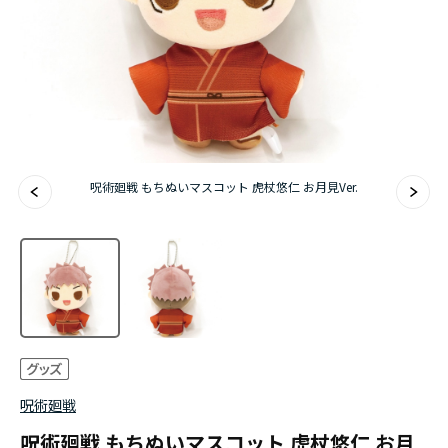
アニメ『僕のヒーローアカデミア』10周年
ハイキュー!!ジャージ＆ユニフォーム
『無職転生Ⅲ ～異世界行ったら本気だす～』
『ふつつかな悪女ではございますが ～雛宮蝶鼠と
呪術廻戦 もちぬいマスコット 虎杖悠仁 お月見Ver.
りかえ伝～』
呪術廻戦
呪術廻戦 もちぬいマスコット 虎杖悠仁 お月