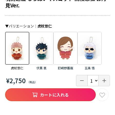
見Ver.
▼
バリエーション
：
虎杖悠仁
伏黒 恵
釘崎野薔薇
五条 悟
虎杖悠仁
¥2,750
カートに入れる