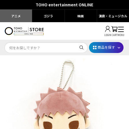
TOHO entertainment ONLINE
アニメ
ゴジラ
映画
演劇・ミュージカル
LOGIN
CART
MENU
商品を探す
Dr.STONE STONE FES.2026
映画ちいかわ
じゅじゅフェス 2026
薬屋のひとりごと 夏の園遊会2026
名探偵コナン