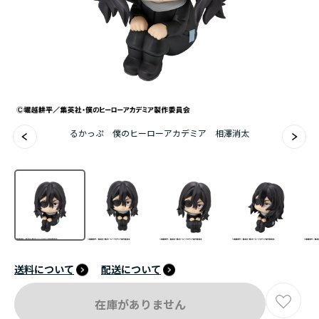
アニメ『僕のヒーローアカデミア』10周年
ハイキュー!!ジャージ＆ユニフォーム
『無職転生Ⅲ ～異世界行ったら本気だす～』
『ふつつかな悪女ではございますが ～雛宮蝶鼠と
るかっぷ 僕のヒーローアカデミア 相澤消太
りかえ伝～』
送料について
配送について
在庫がありません