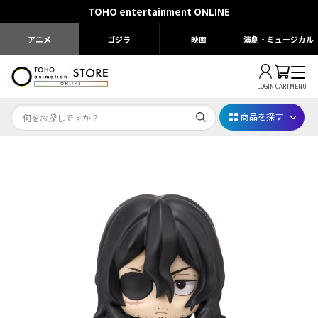
TOHO entertainment ONLINE
アニメ
ゴジラ
映画
演劇・ミュージカル
LOGIN
CART
MENU
商品を探す
Dr.STONE STONE FES.2026
映画ちいかわ
じゅじゅフェス 2026
薬屋のひとりごと 夏の園遊会2026
名探偵コナン