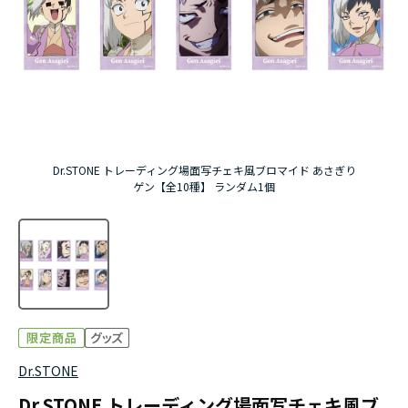
アニメ『僕のヒーローアカデミア』10周年
ハイキュー!!ジャージ＆ユニフォーム
『無職転生Ⅲ ～異世界行ったら本気だす～』
『ふつつかな悪女ではございますが ～雛宮蝶鼠と
Dr.STONE トレーディング場面写チェキ風ブロマイド あさぎり
りかえ伝～』
ゲン【全10種】 ランダム1個
Dr.STONE
Dr.STONE トレーディング場面写チェキ風ブ