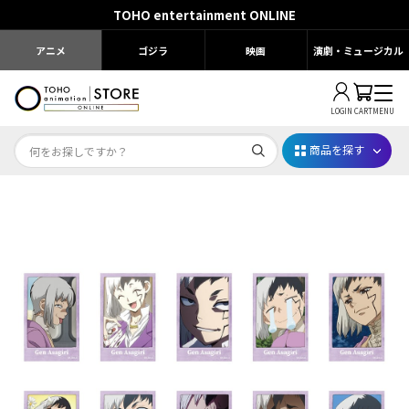
TOHO entertainment ONLINE
アニメ
ゴジラ
映画
演劇・ミュージカル
LOGIN
CART
MENU
商品を探す
Dr.STONE STONE FES.2026
映画ちいかわ
じゅじゅフェス 2026
薬屋のひとりごと 夏の園遊会2026
名探偵コナン