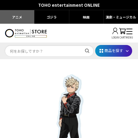
TOHO entertainment ONLINE
アニメ
ゴジラ
映画
演劇・ミュージカル
LOGIN
CART
MENU
商品を探す
Dr.STONE STONE FES.2026
映画ちいかわ
じゅじゅフェス 2026
薬屋のひとりごと 夏の園遊会2026
名探偵コナン