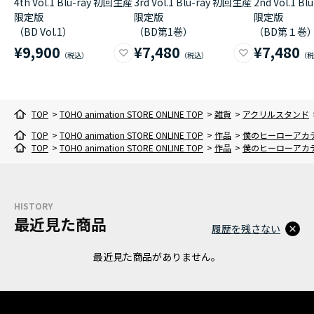
4th Vol.1 Blu-ray 初回生産
3rd Vol.1 Blu-ray 初回生産
2nd Vol.1 B
限定版
限定版
限定版
（BD Vol.1）
（BD第1巻）
（BD第１巻
¥9,900
¥7,480
¥7,480
TOP
>
TOHO animation STORE ONLINE TOP
>
雑貨
>
アクリルスタンド
TOP
>
TOHO animation STORE ONLINE TOP
>
作品
>
僕のヒーローアカ
TOP
>
TOHO animation STORE ONLINE TOP
>
作品
>
僕のヒーローアカ
HISTORY
最近見た商品
履歴を残さない
最近見た商品がありません。