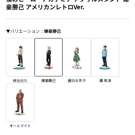
豪勝己 アメリカンレトロVer.
▼
バリエーション
：
爆豪勝己
緑谷出久
麗日お茶子
轟 焦凍
爆豪勝己
オールマイト