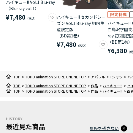
ハイキュー!! Vol.1 Blu-ray
（Blu-ray vol.1）
¥7,480
ハイキュー!! セカンドシー
ハイキュー!! 
ズン Vol.1 Blu-ray 初回生
白鳥沢学園高校 V
産限定版
ray 初回限定
（BD第1巻）
（BD第1巻）
¥7,480
¥6,380
TOP
>
TOHO animation STORE ONLINE TOP
>
アパレル
>
Tシャツ
>
ハイ
TOP
>
TOHO animation STORE ONLINE TOP
>
作品
>
ハイキュー!!
>
ハイ
TOP
>
TOHO animation STORE ONLINE TOP
>
作品
>
ハイキュー!!
>
西谷
HISTORY
最近見た商品
履歴を残さない