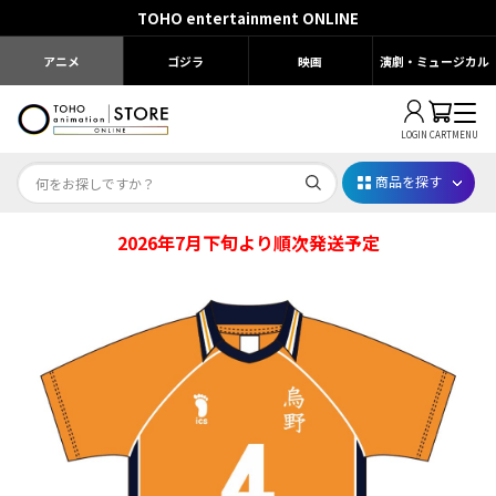
TOHO entertainment ONLINE
アニメ
ゴジラ
映画
演劇・ミュージカル
LOGIN
CART
MENU
商品を探す
2026年7月下旬より順次発送予定
Dr.STONE STONE FES.2026
映画ちいかわ
じゅじゅフェス 2026
薬屋のひとりごと 夏の園遊会2026
名探偵コナン