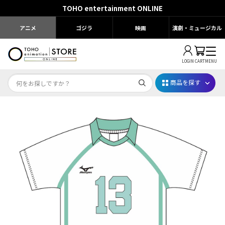
TOHO entertainment ONLINE
アニメ
ゴジラ
映画
演劇・ミュージカル
LOGIN
CART
MENU
商品を探す
Dr.STONE STONE FES.2026
映画ちいかわ
じゅじゅフェス 2026
薬屋のひとりごと 夏の園遊会2026
名探偵コナン