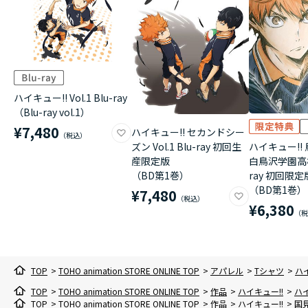
ハイキュー!! Vol.1 Blu-ray
（Blu-ray vol.1）
¥7,480
ハイキュー!! セカンドシー
ハイキュー!! 
ズン Vol.1 Blu-ray 初回生
白鳥沢学園高校 V
産限定版
ray 初回限定
（BD第1巻）
（BD第1巻）
¥7,480
¥6,380
TOP
>
TOHO animation STORE ONLINE TOP
>
アパレル
>
Tシャツ
>
ハイ
TOP
>
TOHO animation STORE ONLINE TOP
>
作品
>
ハイキュー!!
>
ハイ
TOP
>
TOHO animation STORE ONLINE TOP
>
作品
>
ハイキュー!!
>
国見