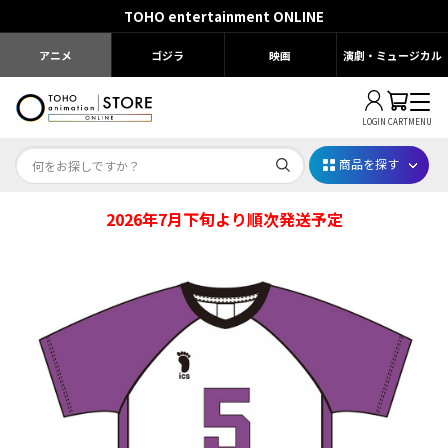
TOHO entertainment ONLINE
アニメ
ゴジラ
映画
演劇・ミュージカル
LOGIN
CART
MENU
商品を探す
2026年7月下旬より順次発送予定
Dr.STONE STONE FES.2026
映画ちいかわ
じゅじゅフェス 2026
薬屋のひとりごと 夏の園遊会2026
名探偵コナン