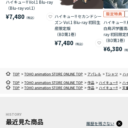
ハイキュー!! Vol.1 Blu-ray
（Blu-ray vol.1）
¥7,480
ハイキュー!! セカンドシー
ハイキュー!! 
ズン Vol.1 Blu-ray 初回生
白鳥沢学園高校 V
産限定版
ray 初回限定
（BD第1巻）
（BD第1巻）
¥7,480
¥6,380
TOP
>
TOHO animation STORE ONLINE TOP
>
アパレル
>
Tシャツ
>
ハ
TOP
>
TOHO animation STORE ONLINE TOP
>
作品
>
ハイキュー!!
>
ハイ
TOP
>
TOHO animation STORE ONLINE TOP
>
作品
>
ハイキュー!!
>
天童
HISTORY
最近見た商品
履歴を残さない