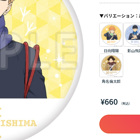
▼
バリエーション
：
日向翔陽
影山飛
角名倫太郎
¥660