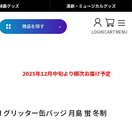
映画
グッズ
演劇・ミュージカル
グッズ
商品を探す
LOGIN
CART
MENU
2025年12月中旬より順次お届け予定
! グリッター缶バッジ 月島 蛍 冬制