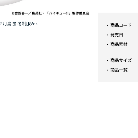
月島 蛍 冬制服Ver.
商品コード
発売日
商品素材
商品サイズ
商品一覧