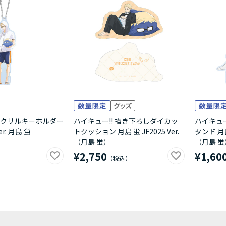
 アクリルキーホルダー
ハイキュー!! 描き下ろしダイカッ
ハイキュー
. 月島 蛍
トクッション 月島 蛍 JF2025 Ver.
タンド 月島 
（月島 蛍）
（月島 蛍
¥2,750
¥1,60