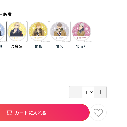
月島 蛍
雄
月島 蛍
宮 侑
宮 治
北 信介
カートに入れる