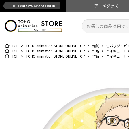
アニメ
グッズ
TOHO entertainment ONLINE
TOP
>
TOHO animation STORE ONLINE TOP
>
雑貨
>
缶バッジ・ピ
TOP
>
TOHO animation STORE ONLINE TOP
>
作品
>
ハイキュー!!
TOP
>
TOHO animation STORE ONLINE TOP
>
作品
>
ハイキュー!!