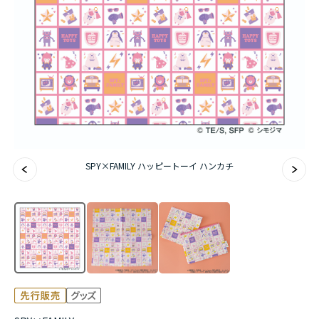
アニメ『僕のヒーローアカデミア』10周年
ハイキュー!!ジャージ＆ユニフォーム
『無職転生Ⅲ ～異世界行ったら本気だす～』
『ふつつかな悪女ではございますが ～雛宮蝶鼠と
りかえ伝～』
SPY×FAMILY ハッピートーイ ハンカチ