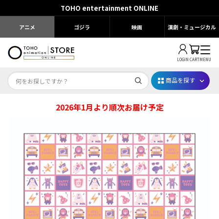
TOHO entertainment ONLINE
アニメ
ゴジラ
映画
演劇・ミュージカル
LOGIN
CART
MENU
商品を探す
2026年1月より順次お届け予定
Dr.STONE STONE FES.2026
映画ちいかわ
じゅじゅフェス 2026
薬屋のひとりごと 夏の園遊会2026
名探偵コナン