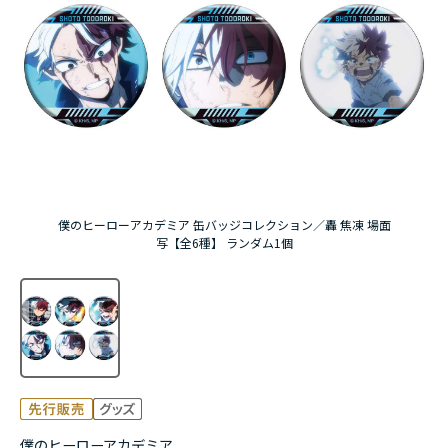
アニメ『僕のヒーローアカデミア』10周年
ハイキュー!!ジャージ＆ユニフォーム
『無職転生Ⅲ ～異世界行ったら本気だす～』
『ふつつかな悪女ではございますが ～雛宮蝶鼠と
りかえ伝～』
僕のヒーローアカデミア 缶バッジコレクション／轟 焦凍 場面
写【全6種】 ランダム1個
僕のヒーローアカデミア