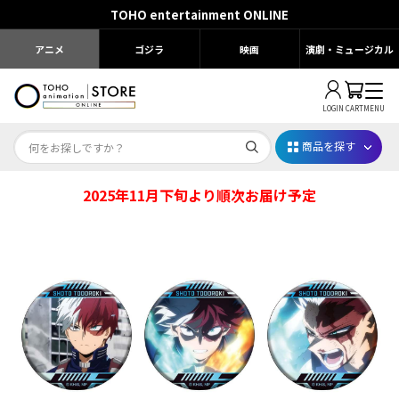
TOHO entertainment ONLINE
アニメ
ゴジラ
映画
演劇・ミュージカル
LOGIN
CART
MENU
商品を探す
2025年11月下旬より順次お届け予定
Dr.STONE STONE FES.2026
映画ちいかわ
じゅじゅフェス 2026
薬屋のひとりごと 夏の園遊会2026
名探偵コナン