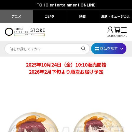
TOHO entertainment ONLINE
アニメ
ゴジラ
映画
演劇・ミュージカル
LOGIN
CART
MENU
商品を探す
2025年10月24日（金）10:10販売開始
Dr.STONE STONE FES.2026
2026年2月下旬より順次お届け予定
映画ちいかわ
じゅじゅフェス 2026
薬屋のひとりごと 夏の園遊会2026
名探偵コナン