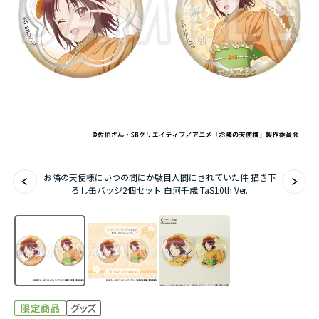
アニメ『僕のヒーローアカデミア』10周年
ハイキュー!!ジャージ＆ユニフォーム
『無職転生Ⅲ ～異世界行ったら本気だす～』
『ふつつかな悪女ではございますが ～雛宮蝶鼠と
りかえ伝～』
お隣の天使様にいつの間にか駄目人間にされていた件 描き下
ろし缶バッジ2個セット 白河千歳 TaS10th Ver.