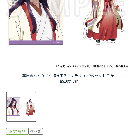
アニメ『僕のヒーローアカデミア』10周年
ハイキュー!!ジャージ＆ユニフォーム
『無職転生Ⅲ ～異世界行ったら本気だす～』
『ふつつかな悪女ではございますが ～雛宮蝶鼠と
りかえ伝～』
薬屋のひとりごと 描き下ろしステッカー2枚セット 壬氏
TaS10th Ver.