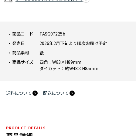
説
明
を
見
る
商品コード
TASG07225b
発売日
2026年2月下旬より順次お届け予定
商品素材
紙
商品サイズ
四角：W63×H89mm
ダイカット：約W48×H85mm
送料について
配送について
PRODUCT DETAILS
商品詳細