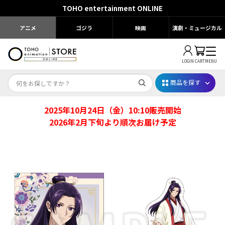
TOHO entertainment ONLINE
アニメ
ゴジラ
映画
演劇・ミュージカル
LOGIN
CART
MENU
商品を探す
2025年10月24日（金）10:10販売開始
Dr.STONE STONE FES.2026
2026年2月下旬より順次お届け予定
映画ちいかわ
じゅじゅフェス 2026
薬屋のひとりごと 夏の園遊会2026
名探偵コナン