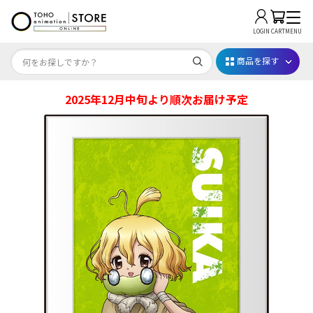
LOGIN
CART
MENU
商品を探す
2025年12月中旬より順次お届け予定
Dr.STONE STONE FES.2026
映画ちいかわ
じゅじゅフェス 2026
薬屋のひとりごと 夏の園遊会2026
名探偵コナン
アニメ『僕のヒーローアカデミア』10周年
ハイキュー!!ジャージ＆ユニフォーム