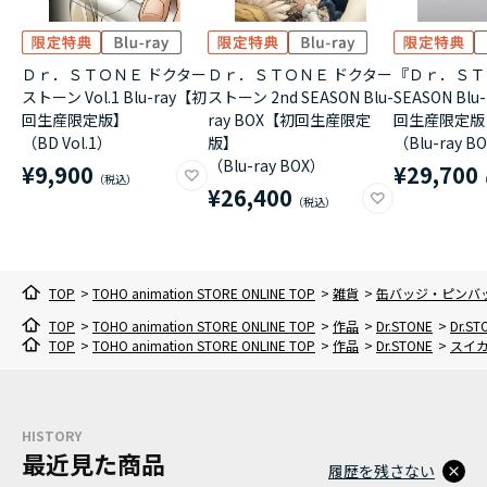
Ｄｒ．ＳＴＯＮＥ ドクター
Ｄｒ．ＳＴＯＮＥ ドクター
『Ｄｒ．ＳＴ
ストーン Vol.1 Blu-ray【初
ストーン 2nd SEASON Blu-
SEASON Blu-
回生産限定版】
ray BOX【初回生産限定
回生産限定版
（BD Vol.1）
版】
（Blu-ray B
（Blu-ray BOX）
¥9,900
¥29,700
¥26,400
TOP
>
TOHO animation STORE ONLINE TOP
>
雑貨
>
缶バッジ・ピンバ
TOP
>
TOHO animation STORE ONLINE TOP
>
作品
>
Dr.STONE
>
Dr.
TOP
>
TOHO animation STORE ONLINE TOP
>
作品
>
Dr.STONE
>
スイ
HISTORY
最近見た商品
履歴を残さない