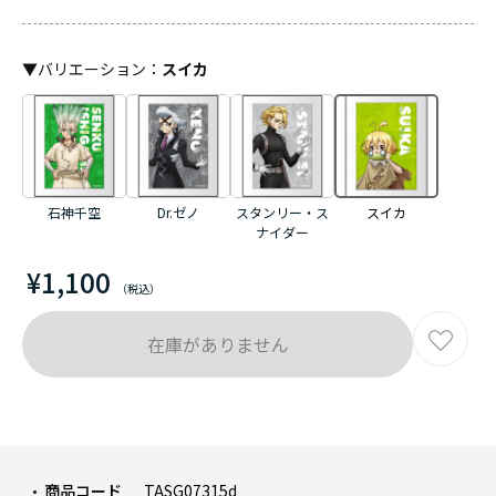
▼
バリエーション
：
スイカ
石神千空
Dr.ゼノ
スタンリー・ス
スイカ
ナイダー
¥1,100
在庫がありません
商品コード
TASG07315d