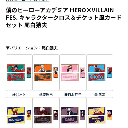
僕のヒーローアカデミア HERO×VILLAIN
FES. キャラクタークロス＆チケット風カード
セット 尾白猿夫
▼
バリエーション
：
尾白猿夫
緑谷出久
爆豪勝己
麗日お茶子
轟 焦凍