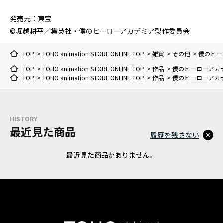
発売元：東宝
©堀越耕平／集英社・僕のヒーローアカデミア製作委員会
TOP
>
TOHO animation STORE ONLINE TOP
>
雑貨
>
その他
>
僕のヒーロ
TOP
>
TOHO animation STORE ONLINE TOP
>
作品
>
僕のヒーローアカ
TOP
>
TOHO animation STORE ONLINE TOP
>
作品
>
僕のヒーローアカ
HISTORY
最近見た商品
履歴を残さない
最近見た商品がありません。