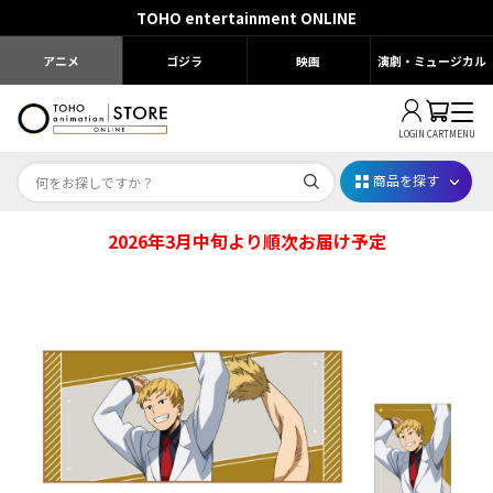
TOHO entertainment ONLINE
アニメ
ゴジラ
映画
演劇・ミュージカル
LOGIN
CART
MENU
商品を探す
2026年3月中旬より順次お届け予定
Dr.STONE STONE FES.2026
映画ちいかわ
じゅじゅフェス 2026
薬屋のひとりごと 夏の園遊会2026
名探偵コナン