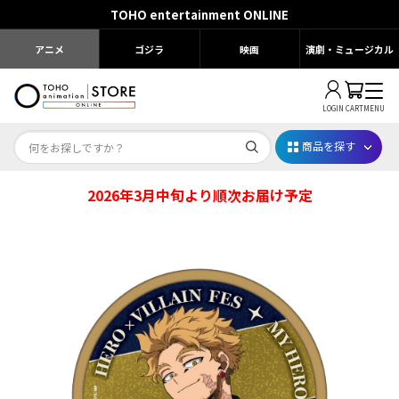
TOHO entertainment ONLINE
アニメ
ゴジラ
映画
演劇・ミュージカル
LOGIN
CART
MENU
商品を探す
2026年3月中旬より順次お届け予定
Dr.STONE STONE FES.2026
映画ちいかわ
じゅじゅフェス 2026
薬屋のひとりごと 夏の園遊会2026
名探偵コナン