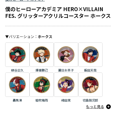
僕のヒーローアカデミア HERO×VILLAIN
FES. グリッターアクリルコースター ホークス
▼
バリエーション
：
ホークス
緑谷出久
爆豪勝己
麗日お茶子
飯田天哉
轟焦凍
蛙吹梅雨
峰田実
切島鋭児郎
もっと見る