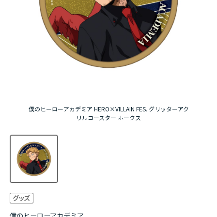
アニメ『僕のヒーローアカデミア』10周年
ハイキュー!!ジャージ＆ユニフォーム
『無職転生Ⅲ ～異世界行ったら本気だす～』
『ふつつかな悪女ではございますが ～雛宮蝶鼠と
りかえ伝～』
僕のヒーローアカデミア HERO×VILLAIN FES. グリッターアク
リルコースター ホークス
僕のヒーローアカデミア