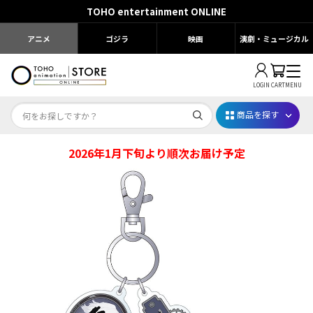
TOHO entertainment ONLINE
アニメ
ゴジラ
映画
演劇・ミュージカル
LOGIN
CART
MENU
商品を探す
2026年1月下旬より順次お届け予定
Dr.STONE STONE FES.2026
映画ちいかわ
じゅじゅフェス 2026
薬屋のひとりごと 夏の園遊会2026
名探偵コナン