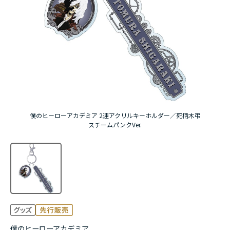
アニメ『僕のヒーローアカデミア』10周年
ハイキュー!!ジャージ＆ユニフォーム
『無職転生Ⅲ ～異世界行ったら本気だす～』
『ふつつかな悪女ではございますが ～雛宮蝶鼠と
りかえ伝～』
僕のヒーローアカデミア 2連アクリルキーホルダー／死柄木弔
スチームパンクVer.
僕のヒーローアカデミア