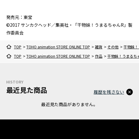
発売元：東宝
©2017 サンカクヘッド／集英社・「干物妹！うまるちゃんR」製
作委員会
TOP
>
TOHO animation STORE ONLINE TOP
>
雑貨
>
その他
>
干物妹！
TOP
>
TOHO animation STORE ONLINE TOP
>
作品
>
干物妹！うまるち
HISTORY
最近見た商品
履歴を残さない
最近見た商品がありません。