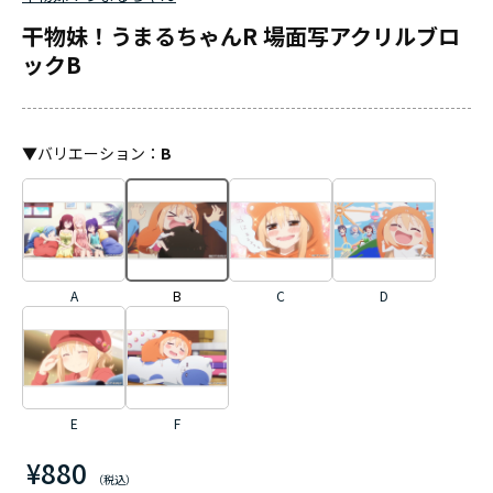
干物妹！うまるちゃんR 場面写アクリルブロ
ックB
▼
バリエーション
：
B
A
B
C
D
E
F
¥880