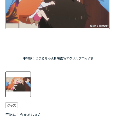
アニメ『僕のヒーローアカデミア』10周年
ハイキュー!!ジャージ＆ユニフォーム
『無職転生Ⅲ ～異世界行ったら本気だす～』
『ふつつかな悪女ではございますが ～雛宮蝶鼠と
りかえ伝～』
干物妹！うまるちゃんR 場面写アクリルブロックB
干物妹！うまるちゃん