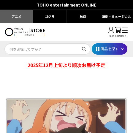
TOHO entertainment ONLINE
アニメ
ゴジラ
映画
演劇・ミュージカル
LOGIN
CART
MENU
商品を探す
2025年12月上旬より順次お届け予定
Dr.STONE STONE FES.2026
映画ちいかわ
じゅじゅフェス 2026
薬屋のひとりごと 夏の園遊会2026
名探偵コナン