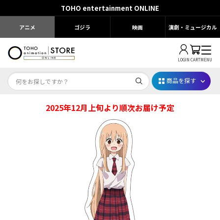
TOHO entertainment ONLINE
アニメ
ゴジラ
映画
演劇・ミュージカル
LOGIN
CART
MENU
商品を探す
2025年12月上旬より順次お届け予定
Dr.STONE STONE FES.2026
映画ちいかわ
じゅじゅフェス 2026
薬屋のひとりごと 夏の園遊会2026
名探偵コナン