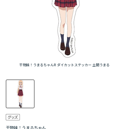
アニメ『僕のヒーローアカデミア』10周年
ハイキュー!!ジャージ＆ユニフォーム
『無職転生Ⅲ ～異世界行ったら本気だす～』
『ふつつかな悪女ではございますが ～雛宮蝶鼠と
りかえ伝～』
干物妹！うまるちゃんR ダイカットステッカー 土間うまる
干物妹！うまるちゃん