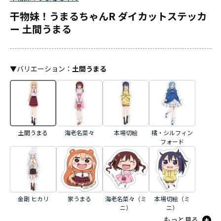
干物妹！うまるちゃんR ダイカットステッカ
ー 土間うまる
▼
バリエーション
：
土間うまる
土間うまる
海老名菜々
本場切絵
橘・シルフィン
フォード
金剛 ヒカリ
家うまる
海老名菜々（ミ
本場切絵（ミ
ニ）
ニ）
もっと見る