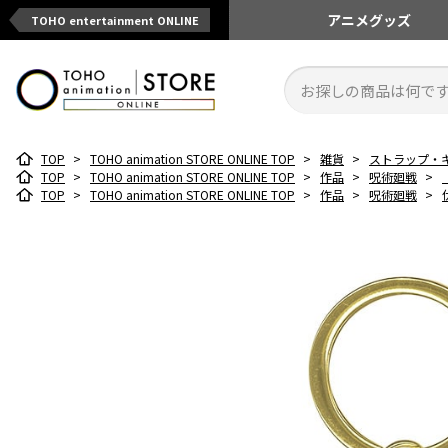
アニメ
グッズ
TOHO entertainment ONLINE
TOP
>
TOHO animation STORE ONLINE TOP
>
雑貨
>
ストラップ・
TOP
>
TOHO animation STORE ONLINE TOP
>
作品
>
呪術廻戦
>
TOP
>
TOHO animation STORE ONLINE TOP
>
作品
>
呪術廻戦
>