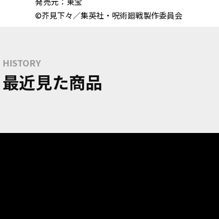
発売元：東宝
©芥見下々／集英社・呪術廻戦製作委員会
HISTORY
最近見た商品