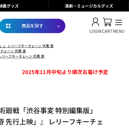
映画
グッズ
演劇・ミュージカル
グッズ
商品を探す
LOGIN
CART
MENU
」』 レリーフキーチェーン 伏黒 恵
チェーン 伏黒 恵
レリーフキーチェーン 伏黒 恵
2025年11月中旬より順次お届け予定
呪術廻戦「渋谷事変 特別編集版」
游 先行上映」』 レリーフキーチェ