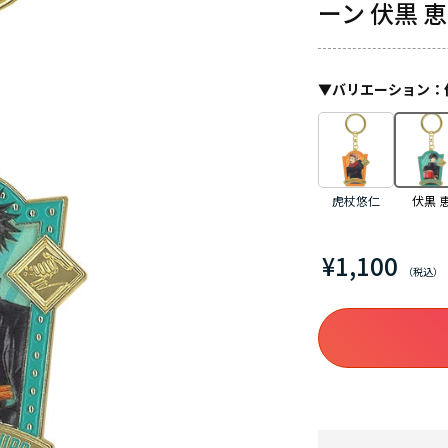
ーン 伏黒 恵
▼
バリエーション
：
虎杖悠仁
伏黒 
¥1,100