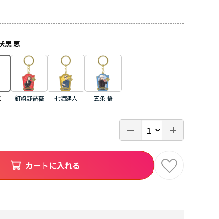
伏黒 恵
恵
釘崎野薔薇
七海建人
五条 悟
カートに入れる