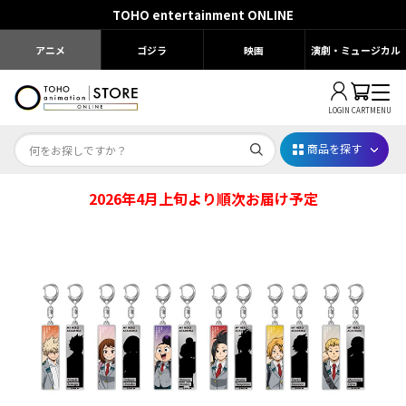
TOHO entertainment ONLINE
アニメ
ゴジラ
映画
演劇・ミュージカル
LOGIN
CART
MENU
商品を探す
2026年4月上旬より順次お届け予定
Dr.STONE STONE FES.2026
映画ちいかわ
じゅじゅフェス 2026
薬屋のひとりごと 夏の園遊会2026
名探偵コナン