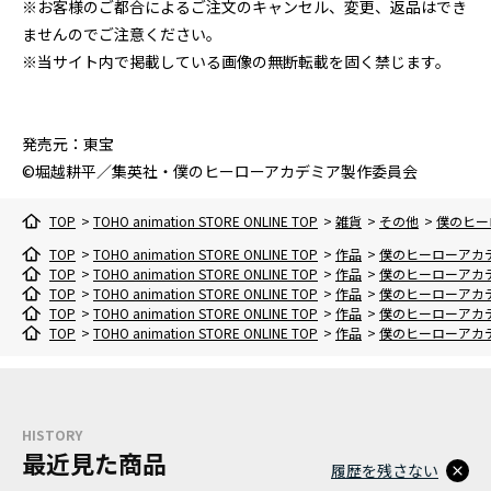
※お客様のご都合によるご注文のキャンセル、変更、返品はでき
ませんのでご注意ください。
※当サイト内で掲載している画像の無断転載を固く禁じます。
発売元：東宝
©堀越耕平／集英社・僕のヒーローアカデミア製作委員会
TOP
>
TOHO animation STORE ONLINE TOP
>
雑貨
>
その他
>
僕のヒー
TOP
>
TOHO animation STORE ONLINE TOP
>
作品
>
僕のヒーローアカ
TOP
>
TOHO animation STORE ONLINE TOP
>
作品
>
僕のヒーローアカ
TOP
>
TOHO animation STORE ONLINE TOP
>
作品
>
僕のヒーローアカ
TOP
>
TOHO animation STORE ONLINE TOP
>
作品
>
僕のヒーローアカ
TOP
>
TOHO animation STORE ONLINE TOP
>
作品
>
僕のヒーローアカ
HISTORY
最近見た商品
履歴を残さない