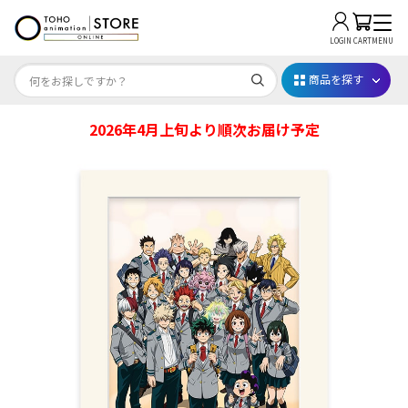
LOGIN
CART
MENU
商品を探す
2026年4月上旬より順次お届け予定
Dr.STONE STONE FES.2026
映画ちいかわ
じゅじゅフェス 2026
薬屋のひとりごと 夏の園遊会2026
名探偵コナン
アニメ『僕のヒーローアカデミア』10周年
ハイキュー!!ジャージ＆ユニフォーム