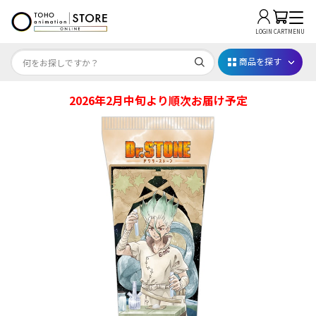
LOGIN
CART
MENU
商品を探す
2026年2月中旬より順次お届け予定
Dr.STONE STONE FES.2026
映画ちいかわ
じゅじゅフェス 2026
薬屋のひとりごと 夏の園遊会2026
名探偵コナン
アニメ『僕のヒーローアカデミア』10周年
ハイキュー!!ジャージ＆ユニフォーム