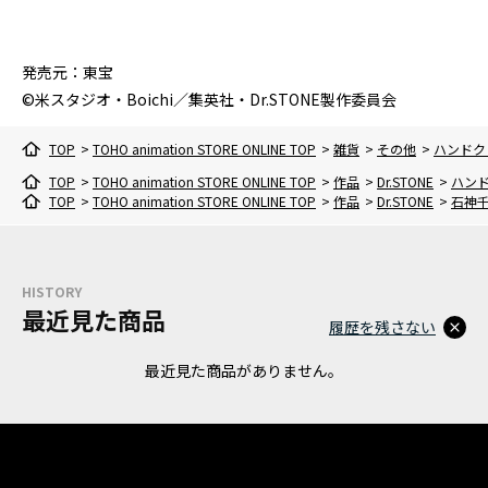
発売元：東宝
©米スタジオ・Boichi／集英社・Dr.STONE製作委員会
TOP
>
TOHO animation STORE ONLINE TOP
>
雑貨
>
その他
>
ハンドクリ
TOP
>
TOHO animation STORE ONLINE TOP
>
作品
>
Dr.STONE
>
ハンド
TOP
>
TOHO animation STORE ONLINE TOP
>
作品
>
Dr.STONE
>
石神
HISTORY
最近見た商品
履歴を残さない
最近見た商品がありません。