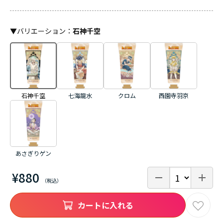
▼
バリエーション
：
石神千空
石神千空
七海龍水
クロム
西園寺羽京
あさぎりゲン
¥880
カートに入れる