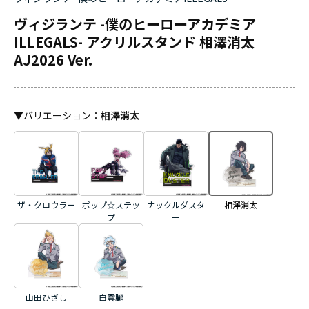
ヴィジランテ -僕のヒーローアカデミア
ILLEGALS- アクリルスタンド 相澤消太
AJ2026 Ver.
▼
バリエーション
：
相澤消太
ザ・クロウラー
ポップ☆ステッ
ナックルダスタ
相澤消太
プ
ー
山田ひざし
白雲朧