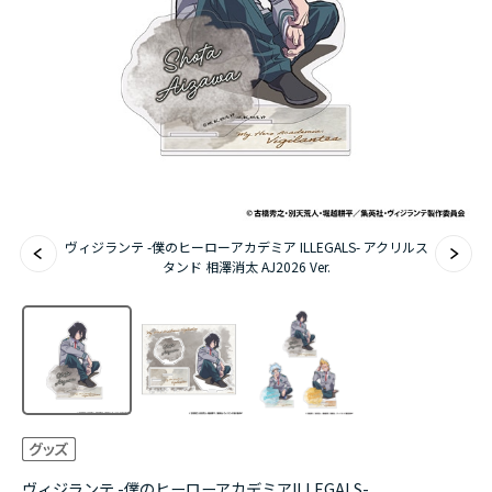
アニメ『僕のヒーローアカデミア』10周年
ハイキュー!!ジャージ＆ユニフォーム
『無職転生Ⅲ ～異世界行ったら本気だす～』
『ふつつかな悪女ではございますが ～雛宮蝶鼠と
りかえ伝～』
ヴィジランテ -僕のヒーローアカデミア ILLEGALS- アクリルス
タンド 相澤消太 AJ2026 Ver.
ヴィジランテ -僕のヒーローアカデミアILLEGALS-