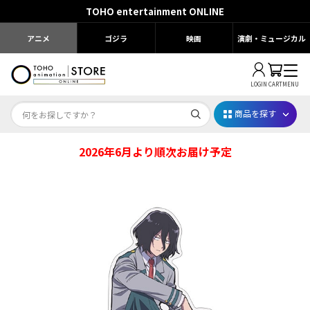
TOHO entertainment ONLINE
アニメ
ゴジラ
映画
演劇・ミュージカル
LOGIN
CART
MENU
商品を探す
2026年6月より順次お届け予定
Dr.STONE STONE FES.2026
映画ちいかわ
じゅじゅフェス 2026
薬屋のひとりごと 夏の園遊会2026
名探偵コナン