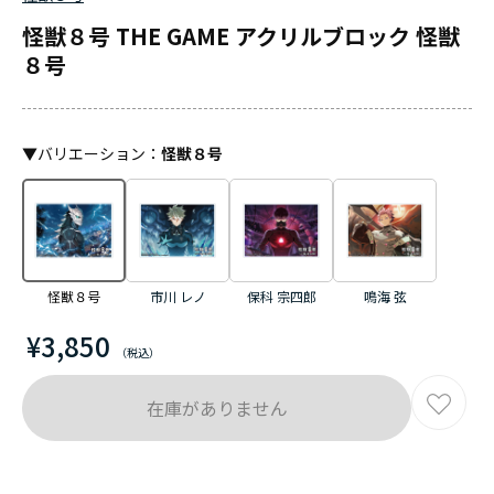
怪獣８号 THE GAME アクリルブロック 怪獣
８号
▼
バリエーション
：
怪獣８号
怪獣８号
市川 レノ
保科 宗四郎
鳴海 弦
¥3,850
在庫がありません