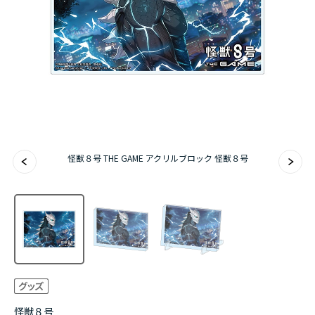
アニメ『僕のヒーローアカデミア』10周年
ハイキュー!!ジャージ＆ユニフォーム
『無職転生Ⅲ ～異世界行ったら本気だす～』
『ふつつかな悪女ではございますが ～雛宮蝶鼠と
りかえ伝～』
怪獣８号 THE GAME アクリルブロック 怪獣８号
怪獣８号