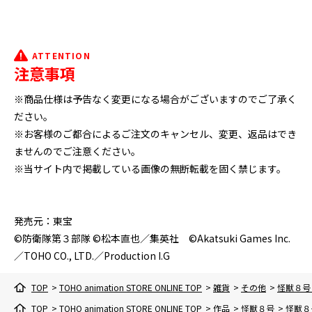
ATTENTION
注意事項
※商品仕様は予告なく変更になる場合がございますのでご了承く
ださい。
※お客様のご都合によるご注文のキャンセル、変更、返品はでき
ませんのでご注意ください。
※当サイト内で掲載している画像の無断転載を固く禁じます。
発売元：東宝
©防衛隊第３部隊 ©松本直也／集英社 ©Akatsuki Games Inc.
／TOHO CO., LTD.／Production I.G
TOP
>
TOHO animation STORE ONLINE TOP
>
雑貨
>
その他
>
怪獣８号 
TOP
>
TOHO animation STORE ONLINE TOP
>
作品
>
怪獣８号
>
怪獣８