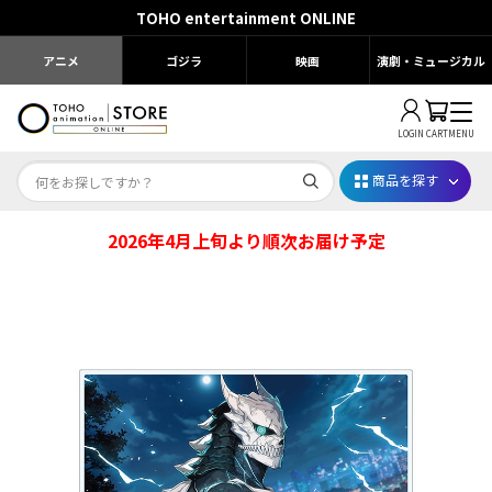
TOHO entertainment ONLINE
アニメ
ゴジラ
映画
演劇・ミュージカル
LOGIN
CART
MENU
商品を探す
2026年4月上旬より順次お届け予定
Dr.STONE STONE FES.2026
映画ちいかわ
じゅじゅフェス 2026
薬屋のひとりごと 夏の園遊会2026
名探偵コナン