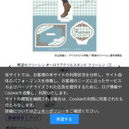
アニメ『僕のヒーローアカデミア』10周年
ハイキュー!!ジャージ＆ユニフォーム
『無職転生Ⅲ ～異世界行ったら本気だす～』
『ふつつかな悪女ではございますが ～雛宮蝶鼠と
りかえ伝～』
葬送のフリーレン オーロラアクリルスタンド フリーレン（三
つ編み）
当サイトでは、お客様の本サイトの利用状況を分析し、サイト自
体のパフォーマンスを改善し、お客様のニーズに沿ったサービス
およびパーソナライズされた広告を提供するために、ログ情報や
Cookieを収集し、利用いたします。
サイトの閲覧を継続される場合は、Cookieの利用に同意されたも
のとみなします。
詳細については
クッキーポリシー
をご確認ください。
承諾する
葬送のフリーレン