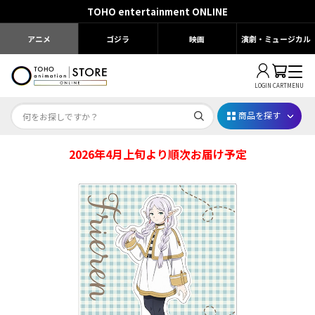
TOHO entertainment ONLINE
アニメ
ゴジラ
映画
演劇・ミュージカル
LOGIN
CART
MENU
商品を探す
2026年4月上旬より順次お届け予定
Dr.STONE STONE FES.2026
映画ちいかわ
じゅじゅフェス 2026
薬屋のひとりごと 夏の園遊会2026
名探偵コナン