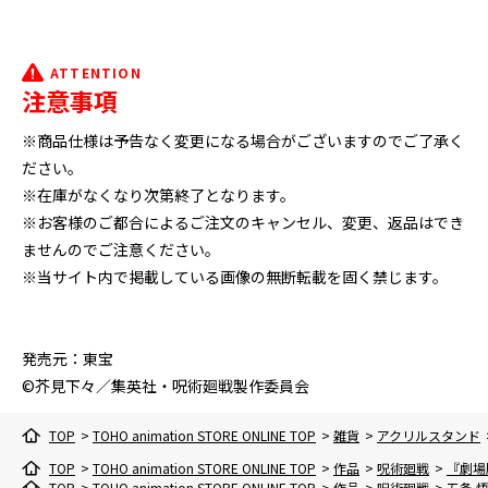
ATTENTION
注意事項
※商品仕様は予告なく変更になる場合がございますのでご了承く
ださい。
※在庫がなくなり次第終了となります。
※お客様のご都合によるご注文のキャンセル、変更、返品はでき
ませんのでご注意ください。
※当サイト内で掲載している画像の無断転載を固く禁じます。
発売元：東宝
©芥見下々／集英社・呪術廻戦製作委員会
TOP
>
TOHO animation STORE ONLINE TOP
>
雑貨
>
アクリルスタンド
TOP
>
TOHO animation STORE ONLINE TOP
>
作品
>
呪術廻戦
>
『劇場
TOP
>
TOHO animation STORE ONLINE TOP
>
作品
>
呪術廻戦
>
五条 