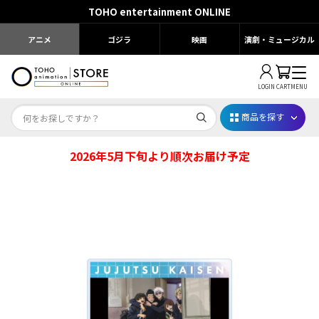
TOHO entertainment ONLINE
アニメ
ゴジラ
映画
演劇・ミュージカル
LOGIN
CART
MENU
商品を探す
2026年5月下旬より順次お届け予定
Dr.STONE STONE FES.2026
映画ちいかわ
じゅじゅフェス 2026
薬屋のひとりごと 夏の園遊会2026
名探偵コナン