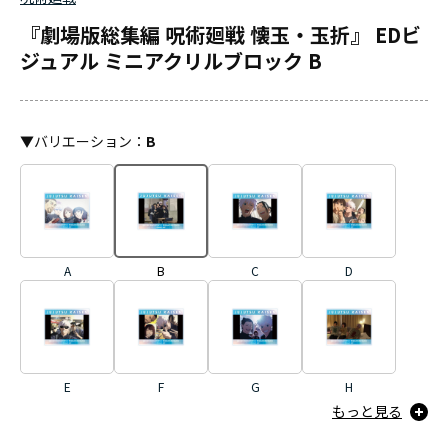
『劇場版総集編 呪術廻戦 懐玉・玉折』 EDビ
ジュアル ミニアクリルブロック B
▼
バリエーション
：
B
A
B
C
D
E
F
G
H
もっと見る