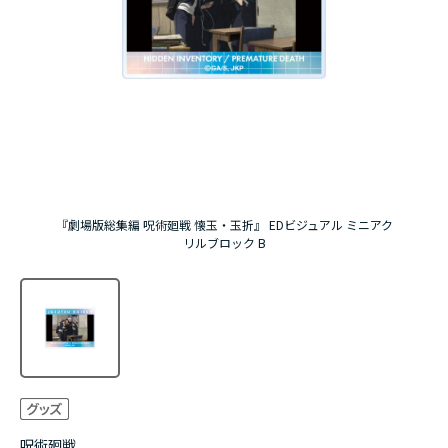
アニメ『僕のヒーローアカデミア』10周年
ハイキュー!!ジャージ＆ユニフォーム
『無職転生Ⅲ ～異世界行ったら本気だす～』
『ふつつかな悪女ではございますが ～雛宮蝶鼠と
りかえ伝～』
『劇場版総集編 呪術廻戦 懐玉・玉折』 EDビジュアル ミニアク
リルブロック B
呪術廻戦