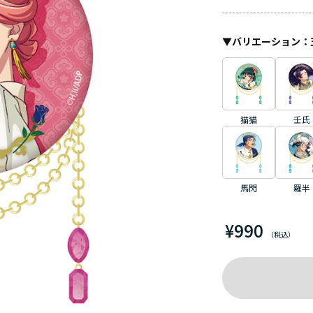
▼
バリエーション
：
猫猫
壬氏
馬閃
羅半
¥990