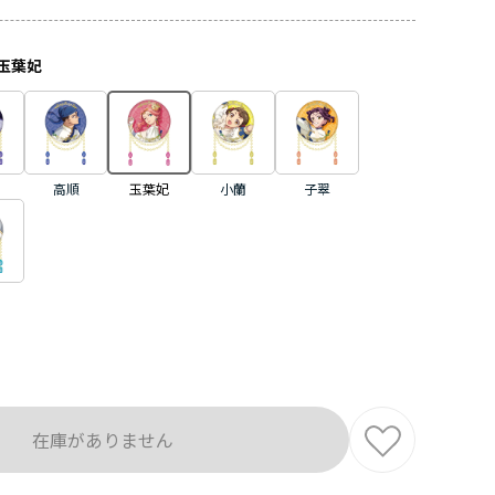
玉葉妃
高順
玉葉妃
小蘭
子翠
在庫がありません