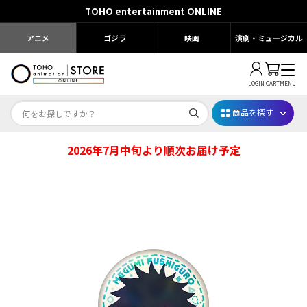
TOHO entertainment ONLINE
アニメ
ゴジラ
映画
演劇・ミュージカル
LOGIN
CART
MENU
商品を探す
2026年7月中旬より順次お届け予定
Dr.STONE STONE FES.2026
映画ちいかわ
じゅじゅフェス 2026
薬屋のひとりごと 夏の園遊会2026
名探偵コナン