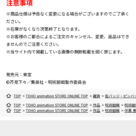
注意事項
※商品仕様は予告なく変更になる場合がございますのでご了承く
ださい。
※在庫がなくなり次第終了となります。
※お客様のご都合によるご注文のキャンセル、変更、返品はでき
ませんのでご注意ください。
※当サイト内で掲載している画像の無断転載を固く禁じます。
発売元：東宝
©芥見下々／集英社・呪術廻戦製作委員会
TOP
>
TOHO animation STORE ONLINE TOP
>
雑貨
>
缶バッジ・ピンバ
TOP
>
TOHO animation STORE ONLINE TOP
>
作品
>
呪術廻戦
>
呪術廻
TOP
>
TOHO animation STORE ONLINE TOP
>
作品
>
呪術廻戦
>
伏黒 