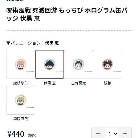
呪術廻戦 死滅回游 もっちび ホログラム缶バ
ッジ 伏黒 恵
▼
バリエーション
：
伏黒 恵
虎杖悠仁
伏黒 恵
乙骨憂太
脹相
禪院直哉
¥440