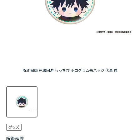
アニメ『僕のヒーローアカデミア』10周年
ハイキュー!!ジャージ＆ユニフォーム
『無職転生Ⅲ ～異世界行ったら本気だす～』
『ふつつかな悪女ではございますが ～雛宮蝶鼠と
りかえ伝～』
呪術廻戦 死滅回游 もっちび ホログラム缶バッジ 伏黒 恵
呪術廻戦