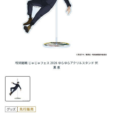
アニメ『僕のヒーローアカデミア』10周年
ハイキュー!!ジャージ＆ユニフォーム
『無職転生Ⅲ ～異世界行ったら本気だす～』
『ふつつかな悪女ではございますが ～雛宮蝶鼠と
りかえ伝～』
呪術廻戦 じゅじゅフェス 2026 ゆらゆらアクリルスタンド 伏
黒 恵