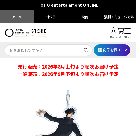
TOHO entertainment ONLINE
アニメ
ゴジラ
映画
演劇・ミュージカル
LOGIN
CART
MENU
商品を探す
先行販売：2026年8月上旬より順次お届け予定
Dr.STONE STONE FES.2026
一般販売：2026年9月下旬より順次お届け予定
映画ちいかわ
じゅじゅフェス 2026
薬屋のひとりごと 夏の園遊会2026
名探偵コナン