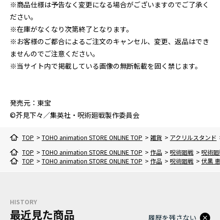
※商品仕様は予告なく変更になる場合がございますのでご了承く
ださい。
※在庫がなくなり次第終了となります。
※お客様のご都合によるご注文のキャンセル、変更、返品はでき
ませんのでご注意ください。
※当サイト内で掲載している画像の無断転載を固く禁じます。
発売元：東宝
©芥見下々／集英社・呪術廻戦製作委員会
TOP
>
TOHO animation STORE ONLINE TOP
>
雑貨
>
アクリルスタンド
TOP
>
TOHO animation STORE ONLINE TOP
>
作品
>
呪術廻戦
>
呪術廻
TOP
>
TOHO animation STORE ONLINE TOP
>
作品
>
呪術廻戦
>
伏黒 
HISTORY
最近見た商品
履歴を残さない