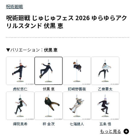
呪術廻戦
呪術廻戦 じゅじゅフェス 2026 ゆらゆらアク
リルスタンド 伏黒 恵
▼
バリエーション
：
伏黒 恵
虎杖悠仁
伏黒 恵
釘崎野薔薇
乙骨憂太
禪院真希
秤 金次
七海建人
五条 悟
もっと見る