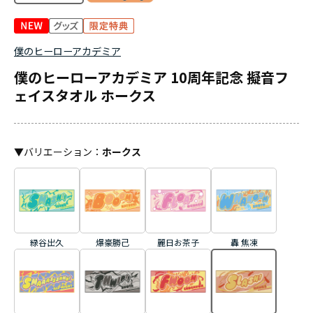
僕のヒーローアカデミア
僕のヒーローアカデミア 10周年記念 擬音フ
ェイスタオル ホークス
▼
バリエーション
：
ホークス
緑谷出久
爆豪勝己
麗日お茶子
轟 焦凍