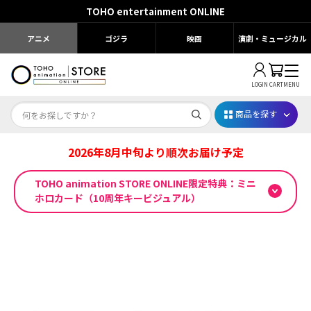
TOHO entertainment ONLINE
アニメ
ゴジラ
映画
演劇・ミュージカル
LOGIN
CART
MENU
商品を探す
2026年8月中旬より順次お届け予定
Dr.STONE STONE FES.2026
TOHO animation STORE ONLINE限定特典：ミニ
映画ちいかわ
ホロカード（10周年キービジュアル）
じゅじゅフェス 2026
薬屋のひとりごと 夏の園遊会2026
名探偵コナン