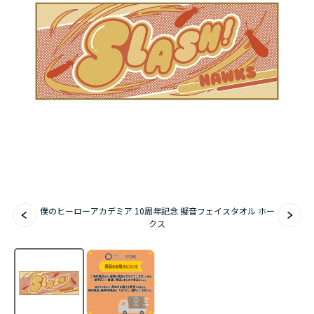
アニメ『僕のヒーローアカデミア』10周年
ハイキュー!!ジャージ＆ユニフォーム
『無職転生Ⅲ ～異世界行ったら本気だす～』
『ふつつかな悪女ではございますが ～雛宮蝶鼠と
りかえ伝～』
僕のヒーローアカデミア 10周年記念 擬音フェイスタオル ホー
クス